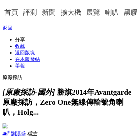
首頁
評測
新聞
擴大機
展覽
喇叭
黑膠
返回
分享
收藏
返回版塊
在本版發帖
舉報
原廠採訪
[原廠採訪-國外]
勝旗2014年Avantgarde
原廠採訪，Zero One無線傳輸號角喇
叭，Holg...
#
46
劉漢盛
樓主