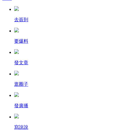
去簽到
要爆料
發文章
逛圈子
發廣播
寫說說