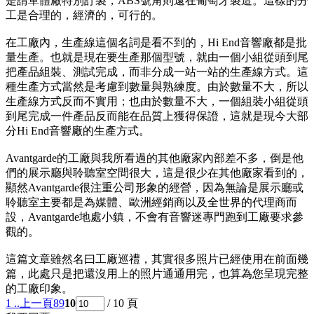
是請單體廠特別訂製，ABS號角則遠在葡萄牙製造。這樣的分
工是合理的，經濟的，可行的。
在工廠內，生產線這個名詞是看不到的，Hi End音響廠都是批
量生產。也就是現在要生產那個型號，就由一個小組從頭到尾
把產品組裝、測試完成，而非分成一站一站的生產線方式。這
種生產方式當然是考慮到數量與熟練度。由於數量不大，所以
生產線方式反而不實用；也由於數量不大，一個組裝小組從頭
到尾完成一件產品反而能在品質上獲得保證，這就是現今大部
分Hi End音響廠的生產方式。
Avantgarde的工廠與我所看過的其他廠家內部差不多，倒是他
們的展示廳與聆聽室空間很大，這是很少在其他廠家看到的，
顯然Avantgarde很注重公司形象的經營，因為無論是展示廳或
聆聽室主要都是為媒體、歐洲經銷商以及全世界的代理商而
設，Avantgarde地處小鎮，不會有音響迷專門跑到工廠要求參
觀的。
這篇文章雖然名曰工廠巡禮，其實很多照片已經使用在前面幾
篇，此處只是把還沒用上的照片通通用完，也算為您呈現完整
的工廠印象。
1 ..
上一頁
8
9
10
/ 10 頁