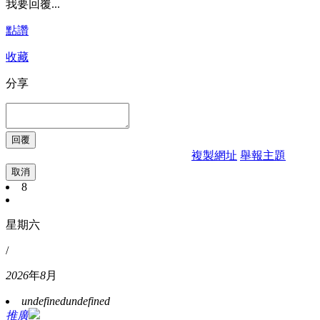
我要回覆...
點讚
收藏
分享
複製網址
舉報主題
取消
8
星期六
/
2026
年
8
月
undefined
undefined
推廣