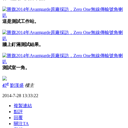
這是測試工作站。
牆上釘滿測試結果。
測試室一角。
#
47
劉漢盛
樓主
2014-7-28 13:33:22
複製連結
點評
回覆
關注TA