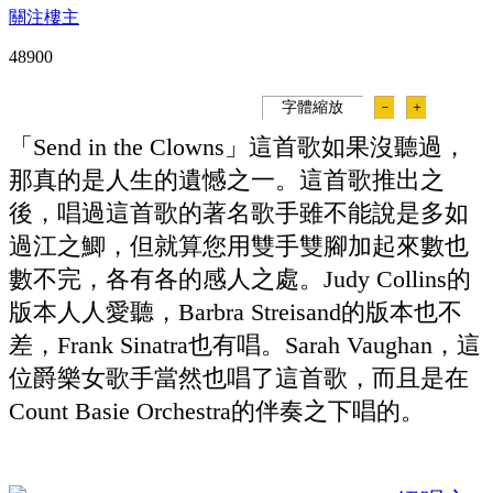
關注樓主
4890
0
字體縮放
－
＋
「Send in the Clowns」這首歌如果沒聽過，
那真的是人生的遺憾之一。這首歌推出之
後，唱過這首歌的著名歌手雖不能說是多如
過江之鯽，但就算您用雙手雙腳加起來數也
數不完，各有各的感人之處。Judy Collins的
版本人人愛聽，Barbra Streisand的版本也不
差，Frank Sinatra也有唱。Sarah Vaughan，這
位爵樂女歌手當然也唱了這首歌，而且是在
Count Basie Orchestra的伴奏之下唱的。