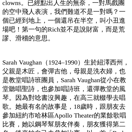
clowns。已經點出人生的無奈，一對馬戲團
的空中飛人表演，我們難道不是一對嗎？一
個已經到地上，一個還吊在半空，叫小丑進
場吧！第一句的Rich並不是說財富，而是荒
謬、滑稽的意思。
Sarah Vaughan（1924–1990）生於紐澤西州，
父親是木匠，會彈吉他，母親是洗衣婦，也
是教堂唱詩班團員，Sarah Vaughan從小在教
堂聽唱聖詩，也參加唱詩班，還彈教堂的風
琴。因為對唸書沒興趣，在高三就輟學去唱
歌。她最有名的故事是，18歲時，跟朋友去
參加紐約市哈林區Apollo Theater的業餘歌唱
比賽，她以鋼琴幫朋友伴奏，朋友獲得第二