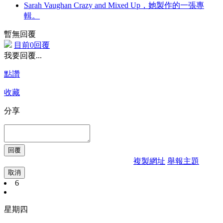
Sarah Vaughan Crazy and Mixed Up，她製作的一張專
輯。
暫無回覆
目前0回覆
我要回覆...
點讚
收藏
分享
複製網址
舉報主題
取消
6
星期四