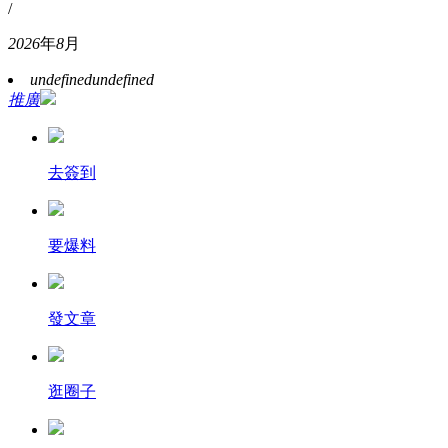
/
2026
年
8
月
undefined
undefined
推廣
去簽到
要爆料
發文章
逛圈子