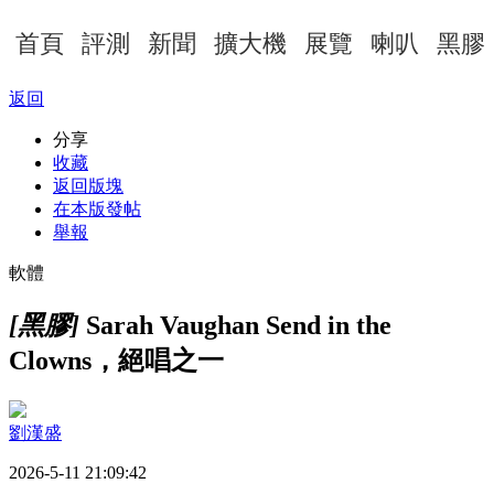
首頁
評測
新聞
擴大機
展覽
喇叭
黑膠
返回
分享
收藏
返回版塊
在本版發帖
舉報
軟體
[黑膠]
Sarah Vaughan Send in the
Clowns，絕唱之一
劉漢盛
2026-5-11 21:09:42