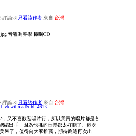
8
|
評論:8
|
只看該作者
來自
台灣
8
|
評論:8
|
只看該作者
來自
台灣
od=viewthread&tid=4613
少，又不喜歡逛唱片行，所以我買的唱片都是各
劉總編出手，因為他挑的音樂都太好聽了。這次
是美呆了，值得向大家推薦，期待劉總再次出