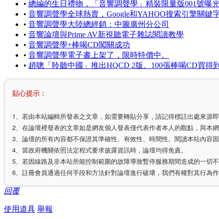
•
總編的生日禮物，「音響調聲學」精裝限量版001號曝
•
音響調聲學全球熱賣，Google和YAHOO搜索引擎關鍵
•
音響調聲學大陸總經銷：中圖廣州分公司
•
音響論壇與Prime AV新視聽電子雜誌閱讀教學
•
音響調聲學+棒喝CD闖關成功
•
音響調聲學電子書上架了，限時特價中。
•
趙聰「聆聽中國」推出HQCD 2版。100張棒喝CD買得
貼心提示：
1、若由本站編輯所發表之文章，如需要轉貼分享，請記得標註出處來源
2、在論壇裡發表的文章如是網友個人發表僅代表作者本人的觀點，與本
3、論壇的所有內容都不保證其準確性、有效性、時間性。閱讀本站內容
4、當政府機關依照法定程式要求披露資訊時，論壇均得免責。
5、若因線路及非本站所能控制範圍的故障導致暫停服務期間造成的一切
6、註冊會員通過任何手段和方法針對論壇進行破壞，我們有權對其行為
回覆
使用道具
舉報