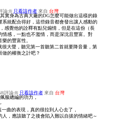
評論:8
|
只看該作者
來自
台灣
其實身為古典大廠的DG怎麼可能做出這樣的錄
響系統配合得好，這些錄音都會發出讓人感動的
基，感覺他的詮釋有點兒煽情，但是在這份（長
的情感，一點也不濫情，而是深沈且豐富。對
音樂的豐富性。
就很大聲，聽完第一首聽第二首就要降音量，第
而做的權衡之計吧？
58
|
評論:8
|
只看該作者
來自
台灣
不佩服總編的功力，
～
在這一曲的表現，真的很拉到人心去了，
的人，應該聽了之後會陷入難以自拔的情緒吧～