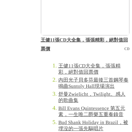
王健11張CD大全集，張張精彩，絕對值回
票價
CD
王健11張CD大全集，張張精
彩，絕對值回票價
內田光子貝多芬最後三首鋼琴奏
鳴曲Suntoly Hall現場演出
舒曼Zwielicht，Twilight。感人
的歌曲集
Bill Evans Quintessence 第五元
素，一生唯二爵樂五重奏錄音
Bud Shank Holiday in Brazil，被
埋沒的一張先驅唱片