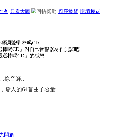
作者
|
只看大圖
|
倒序瀏覽
|
閱讀模式
棒喝CD」對自己音響器材作測試吧!
嚴選棒喝CD」的感想。
錄音師...
u SACD版，驚人的64首曲子容量
先開箱