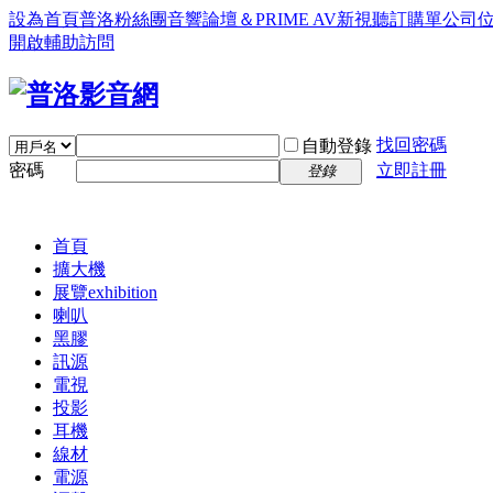
設為首頁
普洛粉絲團
音響論壇＆PRIME AV新視聽訂購單
公司
開啟輔助訪問
找回密碼
自動登錄
密碼
立即註冊
登錄
首頁
擴大機
展覽
exhibition
喇叭
黑膠
訊源
電視
投影
耳機
線材
電源