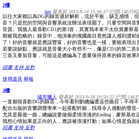
2樓
tim
發表於 2013-9-14 15:36:37
|
已閱:146358
|
以往大家都以為DG的錄音過於解析，流於平板，缺乏感情，但
音？只是您的空間與音響系統沒辦法表現罷了。只要空間與音
音質。我個人最喜歡CD1的第3首，其實我本來不太欣賞麥斯
期被我忽略的）錄音中，他演奏的俄國曲目竟然讓人感到濃郁
了！好的音樂就是應該豐富，好的音響也是一樣，要能表現出
若要說缺點，應該就是音量大小有些不一，像是CD1的第二首
三首又要加音量，可能這是總編為了盡量保持原來的錄音效果
回覆
支持
反對
使用道具
舉報
3樓
城市獵人
發表於 2013-9-18 10:50:22
|
已閱:1463
一直都很喜歡DG的錄音，今年看到劉總編選這些曲目，不得
配合出版的音響調聲學來一起搭配耹聽，找尋令人感動的聲音
尤其是最後一曲，總編說要做個柔情浪漫的Ending，麥斯基
我想心情如果是正向的人，應該被浪漫打動；如果心情是負面
回覆
支持
反對