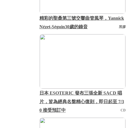
精彩的聖桑第三號交響曲管風琴，Yannick
Nézet-Séguin30歲的錄音
黑膠
日本 ESOTERIC 發布三張全新 SACD 唱
片，皆為經典名盤精心復刻，即日起至 7/3
0 接受預訂中
CD