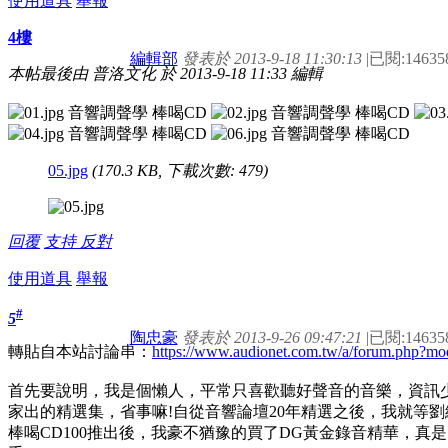
使用道具
舉報
4樓
編輯部
發表於 2013-9-18 11:30:13
|
已閱:14635
本帖最後由 普洛文化 於 2013-9-18 11:33 編輯
05.jpg
(170.3 KB, 下載次數: 479)
回覆
支持
反對
使用道具
舉報
#
5
陶忠豪
發表於 2013-9-26 09:47:21
|
已閱:14635
轉貼自本站討論串：
https://www.audionet.com.tw/a/forum.php?m
首先要說明，我是個懶人，平常只喜歡聽好聲音的音樂，資訊
家出的精選集，省事嘛!自從音響論壇20年精選之後，我就等
棒喝CD100推出後，我豪不猶豫的買了DG黃金錄音精華，真