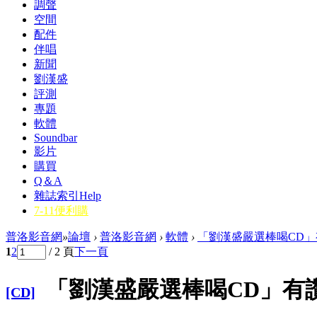
調聲
空間
配件
伴唱
新聞
劉漢盛
評測
專題
軟體
Soundbar
影片
購買
Q＆A
雜誌索引
Help
7-11便利購
普洛影音網
»
論壇
›
普洛影音網
›
軟體
›
「劉漢盛嚴選棒喝CD」有
1
2
/ 2 頁
下一頁
「劉漢盛嚴選棒喝CD」有
[CD]