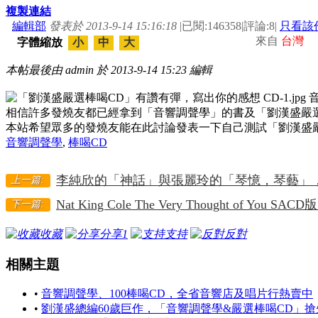
複製連結
編輯部
發表於 2013-9-14 15:16:18
|
已閱:146358
|
評論:8
|
只看該
來自
台灣
字體縮放
小
中
大
本帖最後由 admin 於 2013-9-14 15:23 編輯
相信許多發燒友都已經拿到「音響調聲學」的書及「劉漢盛嚴選
本站希望眾多的發燒友能在此討論發表一下自己測試「劉漢盛
音響調聲學
,
棒喝CD
李純欣的「神話」與張麗玲的「琴憶，琴藝」，.
上一篇:
Nat King Cole The Very Thought of Yo
下一篇:
收藏
分享
1
支持
反對
相關主題
•
音響調聲學、100棒喝CD，全省音響店及唱片行熱賣中
•
劉漢盛總編60歲巨作，「音響調聲學&嚴選棒喝CD」搶