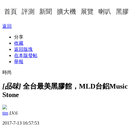
首頁
評測
新聞
擴大機
展覽
喇叭
黑膠
返回
分享
收藏
返回版塊
在本版發帖
舉報
時尚
[品味]
全台最美黑膠館，MLD台鋁Music
Stone
tim
LV.6
2017-7-13 16:57:53