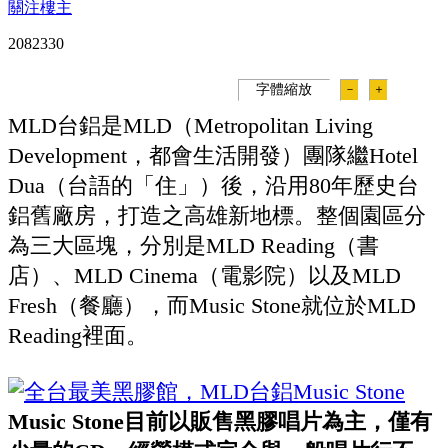
關注樓主
208233
0
字體縮放
－
＋
MLD台鋁是MLD（Metropolitan Living
Development，都會生活開發）團隊繼Hotel
Dua（台語的「住」）後，沿用80年歷史台
鋁舊廠房，打造之高雄新地標。整個園區分
為三大區塊，分別是MLD Reading（書
店）、MLD Cinema（電影院）以及MLD
Fresh（餐廳），而Music Stone就位於MLD
Reading裡面。
Music Stone目前以販售黑膠唱片為主，僅有