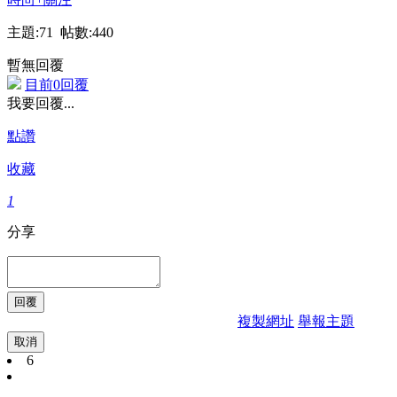
主題:71 帖數:440
暫無回覆
目前0回覆
我要回覆...
點讚
收藏
1
分享
複製網址
舉報主題
取消
6