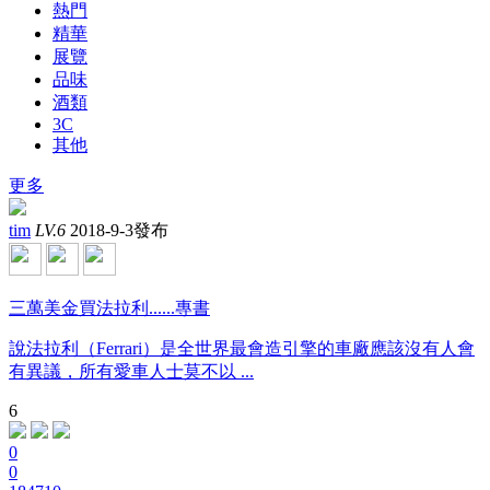
熱門
精華
展覽
品味
酒類
3C
其他
更多
tim
LV.6
2018-9-3發布
三萬美金買法拉利......專書
說法拉利（Ferrari）是全世界最會造引擎的車廠應該沒有人會
有異議，所有愛車人士莫不以 ...
6
0
0