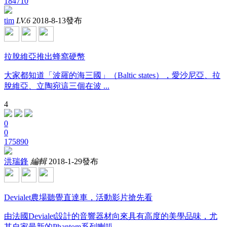
184710
tim
LV.6
2018-8-13發布
拉脫維亞推出蜂窩硬幣
大家都知道「波羅的海三國」（Baltic states），愛沙尼亞、拉
脫維亞、立陶宛這三個在波 ...
4
0
0
175890
洪瑞鋒
編輯
2018-1-29發布
Devialet農場聽覺直達車，活動影片搶先看
由法國Devialet設計的音響器材向來具有高度的美學品味，尤
其自家最新的Phantom系列喇叭 ...