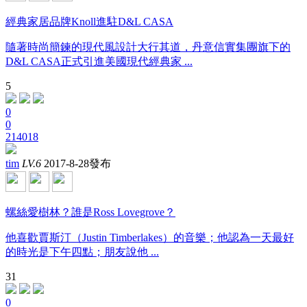
經典家居品牌Knoll進駐D&L CASA
隨著時尚簡鍊的現代風設計大行其道，丹意信實集團旗下的
D&L CASA正式引進美國現代經典家 ...
5
0
0
214018
tim
LV.6
2017-8-28發布
螺絲愛樹林？誰是Ross Lovegrove？
他喜歡賈斯汀（Justin Timberlakes）的音樂；他認為一天最好
的時光是下午四點；朋友說他 ...
31
0