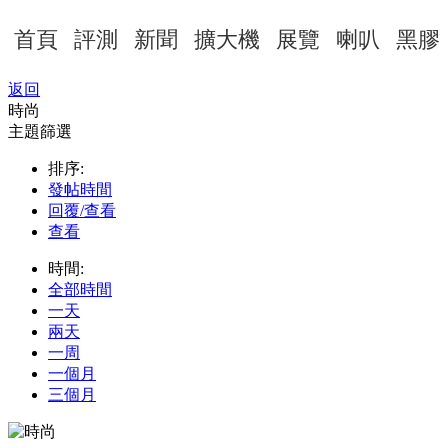
首頁
評測
新聞
擴大機
展覽
喇叭
黑膠
返回
時尚
主題篩選
排序:
發帖時間
回覆/查看
查看
時間:
全部時間
一天
兩天
一周
一個月
三個月