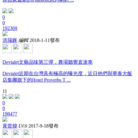
0
0
192369
洪瑞鋒
編輯
2018-1-11發布
Devialet文藝品味第三彈，農場聽覺直達車
Devialet近期在台灣具有極高的曝光度，近日他們與華泰大飯
店集團旗下的Hotel Proverbs T ...
11
0
0
198477
黃世煒
LV.6
2017-9-18發布