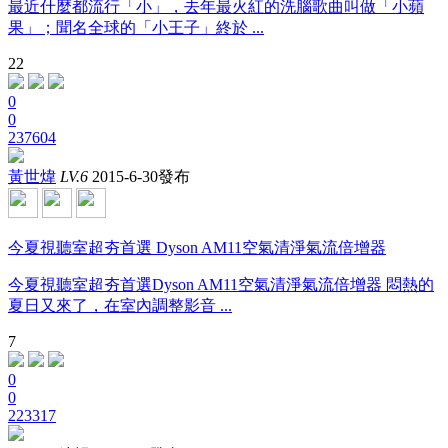
最近什麼都流行「小」，去年最火紅的洗腦歌曲叫做「小蘋
果」；聞名全球的「小王子」終於 ...
22
0
0
237604
黃世煒
LV.6
2015-6-30發布
今夏視聽室超夯首選 Dyson AM11空氣清淨氣流倍增器
今夏視聽室超夯首選Dyson AM11空氣清淨氣流倍增器 悶熱的
夏日又來了，在室內調整影音 ...
7
0
0
223317