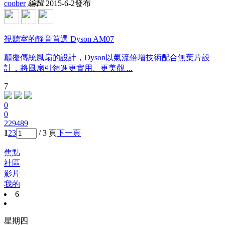
coober
編輯
2015-6-2發布
視聽室的靜音首選 Dyson AM07
顛覆傳統風扇的設計，Dyson以氣流倍增技術配合無葉片設
計，將風扇引領進更實用、更美觀 ...
7
0
0
229489
1
2
3
/ 3 頁
下一頁
焦點
社區
影片
我的
6
星期四