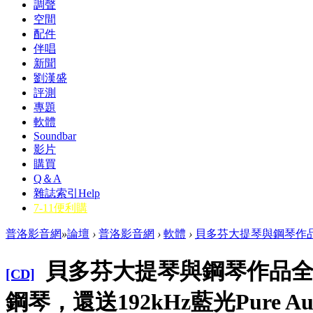
調聲
空間
配件
伴唱
新聞
劉漢盛
評測
專題
軟體
Soundbar
影片
購買
Q＆A
雜誌索引
Help
7-11便利購
普洛影音網
»
論壇
›
普洛影音網
›
軟體
›
貝多芬大提琴與鋼琴作品全
貝多芬大提琴與鋼琴作品全集
[CD]
鋼琴，還送192kHz藍光Pure Au