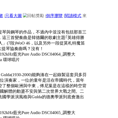
者
|
只看大圖
|
倒序瀏覽
|
閱讀模式
來
提琴與鋼琴的作品，不過內中並沒有包括那首三
，這三首變奏曲是韓德爾的歌劇主題｢英雄得勝
」(7段)WoO 46，以及另外一段從莫札特魔笛
沒有大提琴協奏曲嗎？沒有！
rich Gulda(1930-2000)能夠湊在一起錄製這套貝多芬
二位演奏家，一位的童年是活在帝國時代，當年
控了整個歐洲與中東，傅尼葉是在這樣的時空背
大帝國解體的動盪不安與第二次世界大戰之間。二
國學派演風格與Gulda的德奧學派到底會激出