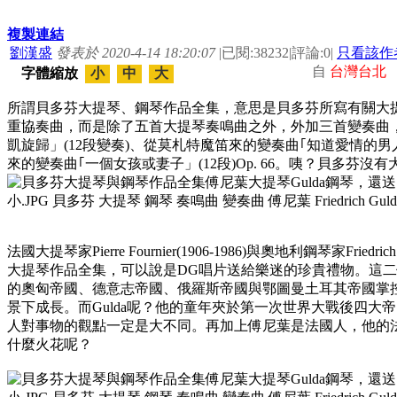
複製連結
劉漢盛
發表於 2020-4-14 18:20:07
|
已閱:38232
|
評論:0
|
只看該作
自
台灣台北
字體縮放
小
中
大
所謂貝多芬大提琴、鋼琴作品全集，意思是貝多芬所寫有關大
重協奏曲，而是除了五首大提琴奏鳴曲之外，外加三首變奏曲
凱旋歸」(12段變奏)、從莫札特魔笛來的變奏曲｢知道愛情的男人
來的變奏曲｢一個女孩或妻子」(12段)Op. 66。咦？貝多芬
法國大提琴家Pierre Fournier(1906-1986)與奧地利鋼琴家Fried
大提琴作品全集，可以說是DG唱片送給樂迷的珍貴禮物。這
的奧匈帝國、德意志帝國、俄羅斯帝國與鄂圖曼土耳其帝國掌
景下成長。而Gulda呢？他的童年夾於第一次世界大戰後四
人對事物的觀點一定是大不同。再加上傅尼葉是法國人，他的法
什麼火花呢？