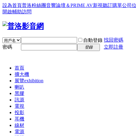
設為首頁
普洛粉絲團
音響論壇＆PRIME AV新視聽訂購單
公司
開啟輔助訪問
找回密碼
自動登錄
密碼
立即註冊
登錄
首頁
擴大機
展覽
exhibition
喇叭
黑膠
訊源
電視
投影
耳機
線材
電源