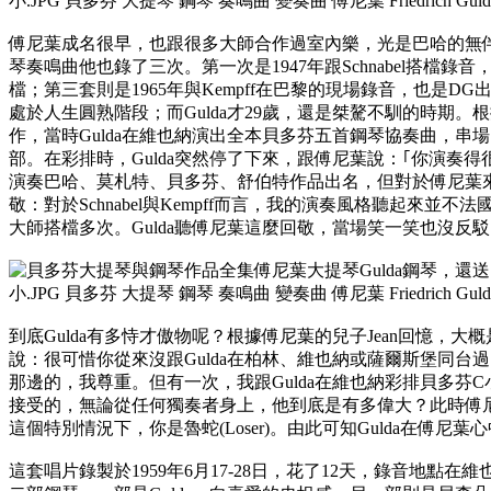
傅尼葉成名很早，也跟很多大師合作過室內樂，光是巴哈的無
琴奏鳴曲他也錄了三次。第一次是1947年跟Schnabel搭檔錄音，
檔；第三套則是1965年與Kempff在巴黎的現場錄音，也是D
處於人生圓熟階段；而Gulda才29歲，還是桀驁不馴的時期。
作，當時Gulda在維也納演出全本貝多芬五首鋼琴協奏曲，
部。在彩排時，Gulda突然停了下來，跟傅尼葉說：｢你演奏得
演奏巴哈、莫札特、貝多芬、舒伯特作品出名，但對於傅尼葉
敬：對於Schnabel與Kempff而言，我的演奏風格聽起來
大師搭檔多次。Gulda聽傅尼葉這麼回敬，當場笑一笑也沒反
到底Gulda有多恃才傲物呢？根據傅尼葉的兒子Jean回憶，大概
說：很可惜你從來沒跟Gulda在柏林、維也納或薩爾斯堡同台過
那邊的，我尊重。但有一次，我跟Gulda在維也納彩排貝多芬
接受的，無論從任何獨奏者身上，他到底是有多偉大？此時傅尼葉
這個特別情況下，你是魯蛇(Loser)。由此可知Gulda在傅尼葉
這套唱片錄製於1959年6月17-28日，花了12天，錄音地點在