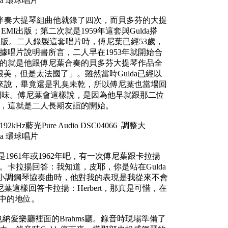
伴奏大提琴組曲他就錄了四次，而貝多芬的大提
EMI出版；第二次就是1959年這套與Gulda搭
G出版。二人錄製這套唱片時，傅尼葉已經53歲，
根據唱片說明書所言，二人早在1953年就開始合
串場的就是他跟傅尼葉合奏的貝多芬大提琴作品全
很美，但是太法國了」。雖然當時Gulda已經以
來說，畢竟還是乳臭未乾，所以傅尼葉也當場回
並不法國味。傅尼葉會這樣說，是因為他早就跟那二位
駁，這就是二人長期友誼的開始。
是1961年或1962年吧，有一次傅尼葉跟卡拉揚
。卡拉揚回答：我知道，皮耶，你是站在Gulda
C小調鋼琴協奏曲時，他對我的表現是我從來不會
這樣回答卡拉揚：Herbert，那真是可惜，在
心中的地位。
維也納愛樂廳裡面的Brahms廳。錄音時現場準備了