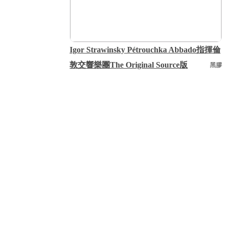
Igor Strawinsky Pétrouchka Abbado指揮倫
敦交響樂團The Original Source版
黑膠