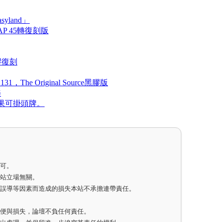
yland」
 45轉復刻版
黑膠復刻
 Original Source黑膠版
樂
果可掛頭牌。
即可。
網站立場無關。
因誤導等因素而造成的損失本站不承擔連帶責任。
不便與損失，論壇不負任何責任。