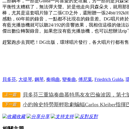
二部鋼琴，一部是Gulda一向喜愛的史坦威，另一部則是貝森朵
平衡性太糟糕了，無法彈大聲。於是他走向貝森朵夫，就用那部
棒，尤其是這套唱片除了二張CD之外，還附贈一張24bit/192kHz的
感動，60年前的錄音，一點都不比現在的錄音差。DG唱片終於開
有藍光播放機就可以聽24/192的音響效果，我相信這樣的做
傑出數位轉製錄音。如果您沒有藍光播放機，也可以想辦法ri
趕緊跑步去買吧！DG出版，環球唱片發行，各大唱片行都有
貝多芬
,
大提琴
,
鋼琴
,
奏鳴曲
,
變奏曲
,
傅尼葉
,
Friedrich Gulda
,
貝多芬三重協奏曲慕特馬友友巴倫波因，第七號
上一篇:
小約翰史特勞斯輕歌劇蝙蝠Carlos Kleiber
下一篇:
收藏
分享
支持
反對
相關主題