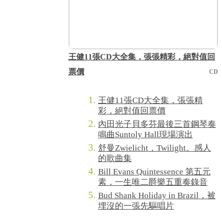
王健11張CD大全集，張張精彩，絕對值回
票價
CD
王健11張CD大全集，張張精
彩，絕對值回票價
內田光子貝多芬最後三首鋼琴奏
鳴曲Suntoly Hall現場演出
舒曼Zwielicht，Twilight。感人
的歌曲集
Bill Evans Quintessence 第五元
素，一生唯二爵樂五重奏錄音
Bud Shank Holiday in Brazil，被
埋沒的一張先驅唱片