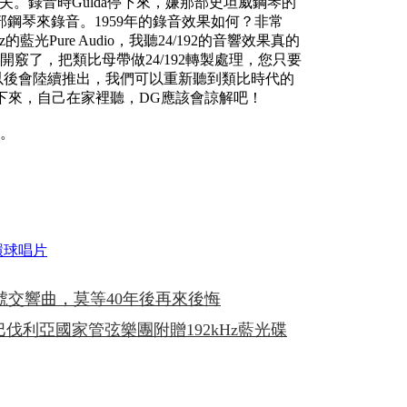
夫。錄音時Gulda停下來，嫌那部史坦威鋼琴的
鋼琴來錄音。1959年的錄音效果如何？非常
藍光Pure Audio，我聽24/192的音響效果真的
竅了，把類比母帶做24/192轉製處理，您只要
法以後會陸續推出，我們可以重新聽到類比時代的
p下來，自己在家裡聽，DG應該會諒解吧！
售。
環球唱片
交響曲，莫等40年後再來後悔
指揮巴伐利亞國家管弦樂團附贈192kHz藍光碟