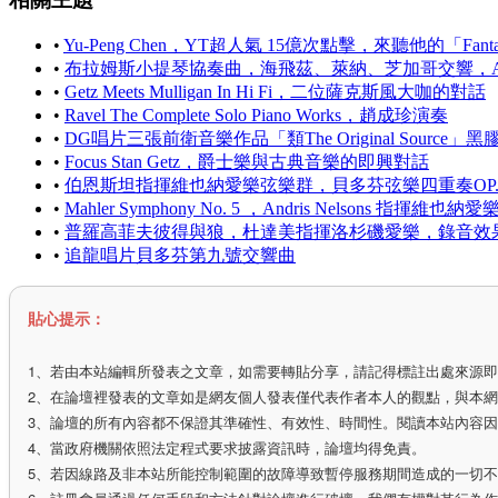
•
Yu-Peng Chen，YT超人氣 15億次點擊，來聽他的「Fantas
•
布拉姆斯小提琴協奏曲，海飛茲、萊納、芝加哥交響，AP
•
Getz Meets Mulligan In Hi Fi，二位薩克斯風大咖的對話
•
Ravel The Complete Solo Piano Works，趙成珍演奏
•
DG唱片三張前衛音樂作品「類The Original Source」
•
Focus Stan Getz，爵士樂與古典音樂的即興對話
•
伯恩斯坦指揮維也納愛樂弦樂群，貝多芬弦樂四重奏OP.131，The
•
Mahler Symphony No. 5 ，Andris Nelsons 指揮維也納愛
•
普羅高菲夫彼得與狼，杜達美指揮洛杉磯愛樂，錄音效
•
追龍唱片貝多芬第九號交響曲
貼心提示：
1、若由本站編輯所發表之文章，如需要轉貼分享，請記得標註出處來源
2、在論壇裡發表的文章如是網友個人發表僅代表作者本人的觀點，與本
3、論壇的所有內容都不保證其準確性、有效性、時間性。閱讀本站內容
4、當政府機關依照法定程式要求披露資訊時，論壇均得免責。
5、若因線路及非本站所能控制範圍的故障導致暫停服務期間造成的一切