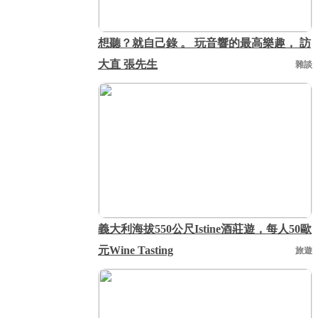
想聽？就自己錄 。 玩音響的最高樂趣， 訪
大直 張先生
雜談
義大利海拔550公尺Istine酒莊遊，每人50歐
元Wine Tasting
旅遊