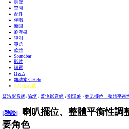
調聲
空間
配件
伴唱
新聞
劉漢盛
評測
專題
軟體
Soundbar
影片
購買
Q＆A
雜誌索引
Help
7-11便利購
普洛影音網
»
論壇
›
普洛影音網
›
劉漢盛
›
喇叭擺位、整體平衡性
喇叭擺位、整體平衡性調
[雜談]
要角色