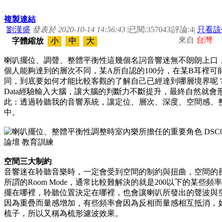
複製連結
劉漢盛
發表於 2020-10-14 14:56:43
|
已閱:357043
|
評論:4
|
只看該
來自
台灣
字體縮放
小
中
大
喇叭擺位、調聲、整體平衡性這幾個名詞音響迷無不朗朗上口
個人能夠達到的層次不同，某A所自認的100分，在某B耳裡可
同，到底要如何才能比較客觀的了解自己已經達到哪層境界呢
Data經驗輸入大腦，讓大腦的判斷力不斷提升，最終自然就
此：透過聆聽我的音響系統，讓定位、層次、深度、空間感、整
中。
空間三大制約
音響迷在聆聽音樂時，一定會受到空間的制約與扭曲，空間的
所謂的Room Mode，通常比較難解決的就是200以下的某
擺在哪裡，聆聽位置決定在哪裡，也會讓喇叭所發出的聲波與
因為重疊而量感增加，有些頻率會因為反相而量感相互抵消，
梳子，所以又稱為梳形濾波效果。