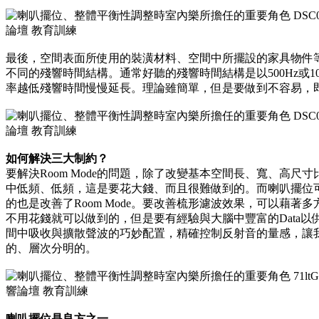
最後，空間表面所使用的裝潢材料、空間中所擺設的家具物件
不同的殘響時間結構。通常好聽的殘響時間結構是以500Hz或1
率越低殘響時間慢慢延長。理論雖簡單，但是要做到不容易，
如何解決三大制約？
要解決Room Mode的問題，除了改變基本空間長、寬、高
中低頻、低頻，這是要花大錢、而且很難做到的。而喇叭擺位
的也是改善了Room Mode。要改善梳形濾波效果，可以藉
不用花錢就可以做到的，但是要有經驗與大腦中豐富的Data
間中吸收與擴散聲波的巧妙配置，精確控制反射音的量感，讓
的、層次分明的。
喇叭擺位是良方之一