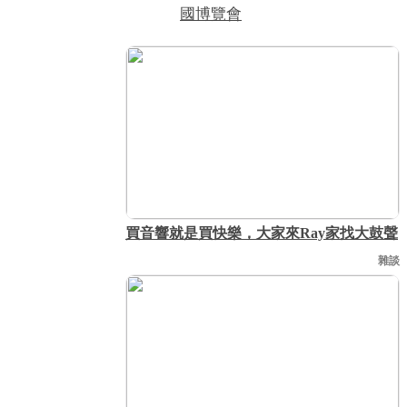
國博覽會
買音響就是買快樂，大家來Ray家找大鼓聲
雜談