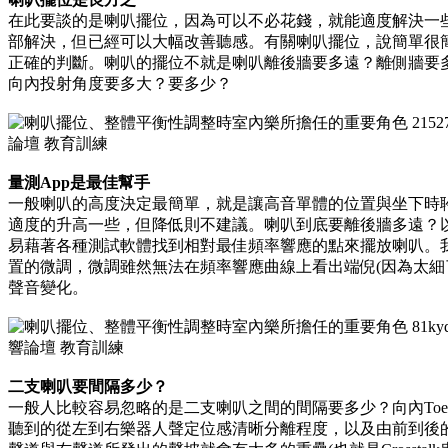
在此要談的是喇叭擺位，因為可以不必花錢，就能適度解決一些R
部解決，但已經可以大幅改善聽感。有關喇叭擺位，說簡單很
正確的判斷。喇叭的擺位不就是喇叭離後牆要多遠？離側牆要
向內投射角度要多大？要多少？
量測App是最佳幫手
一般喇叭的高度決定最簡單，就是讓高音單體的位置與坐下時
適度的升高一些，但降低則不建議。喇叭到底要離後牆多遠？以現
易藉著各種測試軟體找到相對最佳頻率響應的點來擺放喇叭。我
置的微調，微調雖然無法在頻率響應曲線上看出端倪(因為太細
聲音變化。
二支喇叭要間隔多少？
一般人比較容易忽略的是二支喇叭之間的間隔要多少？向內Toe
聽到的從左到右樂器人聲定位感清晰分離程度，以及由前到後