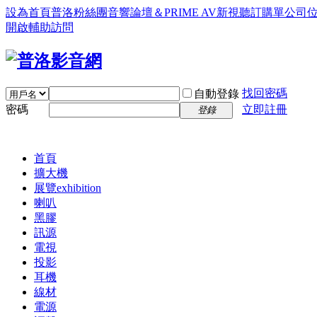
設為首頁
普洛粉絲團
音響論壇＆PRIME AV新視聽訂購單
公司
開啟輔助訪問
找回密碼
自動登錄
密碼
立即註冊
登錄
首頁
擴大機
展覽
exhibition
喇叭
黑膠
訊源
電視
投影
耳機
線材
電源