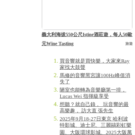
義大利海拔550公尺Istine酒莊遊，每人50歐
元Wine Tasting
旅遊
買音響就是買快樂，大家來Ray
家找大鼓聲
馬修的音響黑宮讓100Hz峰值消
失了
陋室也能轉為音樂廳第一排，
Lucas Wei 指揮級享受
想聽？就自己錄 。 玩音響的最
高樂趣， 訪大直 張先生
2025年9月18-27日東京 哈利波
特影城、迪士尼、三麗鷗彩虹樂
園、大阪環球影城、2025大阪萬