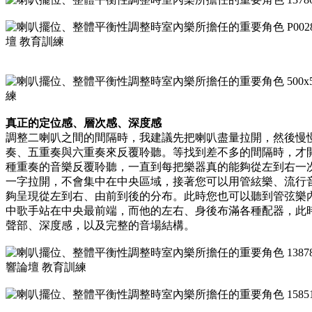
真正的定位感、層次感、深度感
調整二喇叭之間的間隔時，我建議先把喇叭盡量拉開，然後慢
奏、五重奏與六重奏來反覆聆聽。等找到差不多的間隔時，才開始
種重奏的音樂反覆聆聽，一直到每把樂器真的能夠從左到右一
一字拉開，不會集中在中央區域，接著您可以用管絃樂、流行
夠呈現從左到右、由前到後的分布。此時您也可以聽到管弦樂
中歌手站在中央最前端，而他的左右、身後布滿各種配器，此
聲部、深度感，以及完整的音場結構。