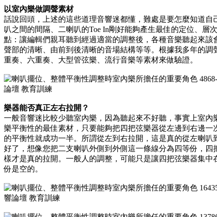
以室內樂做調聲素材
話說回頭，上述的這些道理音響迷都懂，難處是要怎麼知道自
叭之間的間隔、二喇叭的Toe In剛好能夠產生最佳的定位、
點：讓編輯們親耳聽到經過適當的調整後，各種音樂聽起來該
聲部的清晰、由前到後清晰的音場結構等等。根據我多年的調
重奏、六重奏、大型管弦樂、流行音樂等素材來做驗證。
樂器能否真正左右拉開？
一般音響迷比較少聽室內樂，因為聽起來不好聽，事實上室內
樂平衡性的最佳素材，只要能夠把四把弦樂器從左邊到右邊一
的平衡性就成功一半。所謂從左到右拉開，這是真的從左喇叭
好了，想像您把二支喇叭外側到外側這一條線分為四等份，四
樣才是真的拉開。一般人的調整，可能只是讓四把弦樂器集中
份是空的。