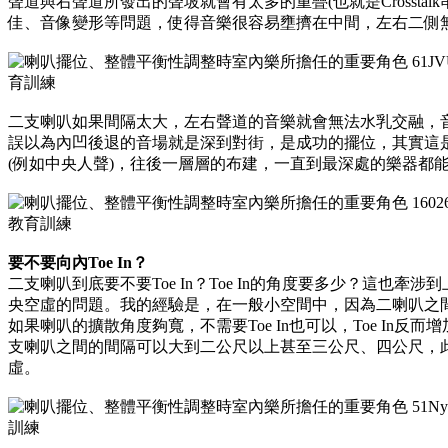
聲道與右聲道所發出的聲坡就會有太多的重疊(也就是Crossta
佳、音像變形等問題，使得音樂很容易壅擠在中間，左右二側
二支喇叭如果間隔太大，左右聲道的音樂就會無法水乳交融，
誤以為內凹後退的音場就是深到對街，是成功的擺位，其實這
(例如中央人聲)，往後一層層的布建，一直到最深處的樂器都
要不要向內Toe In？
二支喇叭到底要不要Toe In？Toe In的角度要多少？這也
央空虛的問題。我的經驗是，在一般小空間中，因為二喇叭之間
如果喇叭的擴散角度夠寬，不需要Toe In也可以，Toe In
支喇叭之間的間隔可以大到二公尺以上甚至三公尺、四公尺，此時
虛。