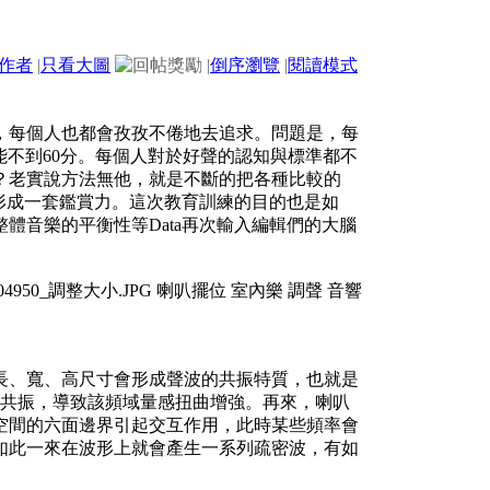
作者
|
只看大圖
|
倒序瀏覽
|
閱讀模式
，每個人也都會孜孜不倦地去追求。問題是，每
能不到60分。每個人對於好聲的認知與標準都不
？老實說方法無他，就是不斷的把各種比較的
會形成一套鑑賞力。這次教育訓練的目的也是如
體音樂的平衡性等Data再次輸入編輯們的大腦
長、寬、高尺寸會形成聲波的共振特質，也就是
些頻率共振，導致該頻域量感扭曲增強。再來，喇叭
空間的六面邊界引起交互作用，此時某些頻率會
如此一來在波形上就會產生一系列疏密波，有如