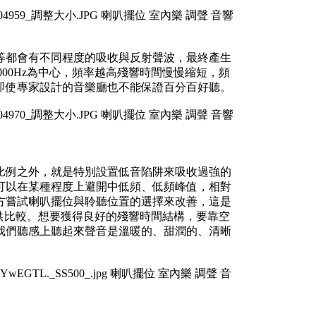
等都會有不同程度的吸收與反射聲波，最終產生
000Hz為中心，頻率越高殘響時間慢慢縮短，頻
即使專家設計的音樂廳也不能保證百分百好聽。
尺寸比例之外，就是特別設置低音陷阱來吸收過強的
可以在某種程度上避開中低頻、低頻峰值，相對
著多方嘗試喇叭擺位與聆聽位置的選擇來改善，這是
以供比較。想要獲得良好的殘響時間結構，要靠空
我們聽感上聽起來聲音是溫暖的、甜潤的、清晰