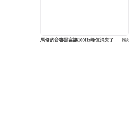
馬修的音響黑宮讓100Hz峰值消失了
雜談