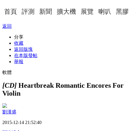
首頁
評測
新聞
擴大機
展覽
喇叭
黑膠
返回
分享
收藏
返回版塊
在本版發帖
舉報
軟體
[CD]
Heartbreak Romantic Encores For
Violin
劉漢盛
2015-12-14 21:52:40