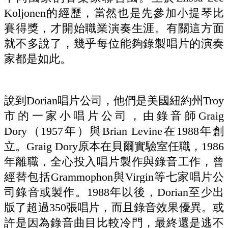
Koljonen的經歷，當然也是先參加小提琴比
賽得獎，才開始職業演奏生涯。有關這方面
就不多說了，幾乎每位能夠錄製唱片的演奏
家都是如此。
說到Dorian唱片公司，他們是美國紐約州Troy
市的一家小唱片公司，由錄音師Graig
Dory（1957年）與Brian Levine在1988年創
立。Graig Dory原本在貝爾實驗室任職，1986
年離職，全心投入唱片製作與錄音工作，曾
經替包括Grammophon與Virgin等七家唱片公
司錄音或製作。1988年以後，Dorian至少出
版了超過350張唱片，而且錄音效果優異。或
許是因為錄音曲目比較冷門，最終還是逃不