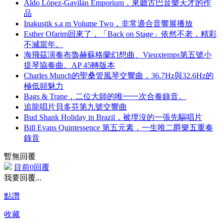
Aldo López-Gavilán Emporium，來聽古巴音樂天才的作
品
Inakustik s.a m Volume Two，非常適合音響展播放
Esther Ofarim回來了，「Back on Stage」依然不老，精彩
不減當年。
海飛茲演奏布魯赫蘇格蘭幻想曲、Vieuxtemps第五號小
提琴協奏曲。AP 45轉版本
Charles Munch的聖桑管風琴交響曲，36.7Hz與32.6Hz的
極低頻魅力
Bags & Trane，二位大師的唯一一次合奏錄音。
追龍唱片貝多芬第九號交響曲
Bud Shank Holiday in Brazil，被埋沒的一張先驅唱片
Bill Evans Quintessence 第五元素，一生唯二爵樂五重奏
錄音
暫無回覆
目前0回覆
我要回覆...
點讚
收藏