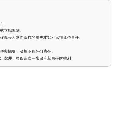
即可。
網站立場無關。
因誤導等因素而造成的損失本站不承擔連帶責任。
不便與損失，論壇不負任何責任。
作出處理，並保留進一步追究其責任的權利。