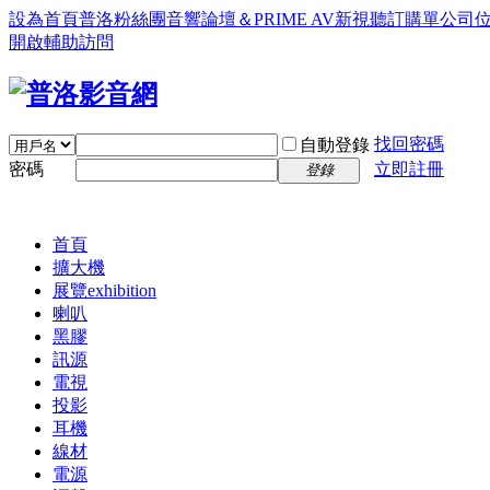
設為首頁
普洛粉絲團
音響論壇＆PRIME AV新視聽訂購單
公司
開啟輔助訪問
找回密碼
自動登錄
密碼
立即註冊
登錄
首頁
擴大機
展覽
exhibition
喇叭
黑膠
訊源
電視
投影
耳機
線材
電源