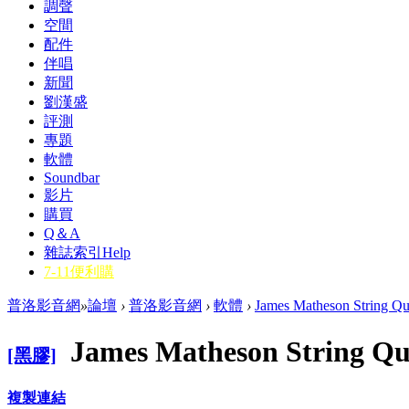
調聲
空間
配件
伴唱
新聞
劉漢盛
評測
專題
軟體
Soundbar
影片
購買
Q＆A
雜誌索引
Help
7-11便利購
普洛影音網
»
論壇
›
普洛影音網
›
軟體
›
James Matheson String Qu
James Matheson String Qu
[黑膠]
複製連結