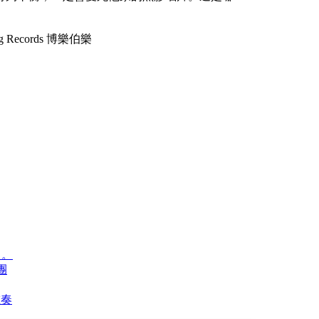
曲。
團
重奏