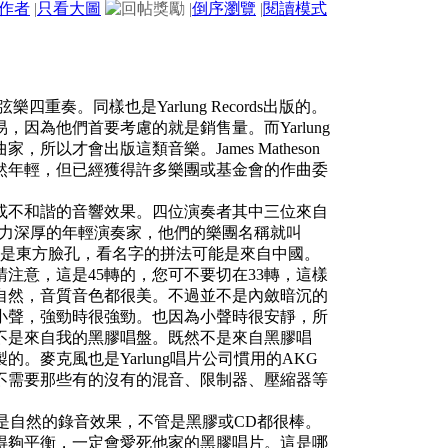
作者
|
只看大圖
|
倒序瀏覽
|
閱讀模式
tet弦樂四重奏。同樣也是Yarlung Records出版的。
因為他們首要考慮的就是銷售量。而Yarlung
以才會出版這類音樂。James Matheson
雖然年輕，但已經獲得許多樂團或基金會的作曲委
或不和諧的音響效果。四位演奏者其中三位來自
，都是演奏功力深厚的年輕演奏家，他們的樂團名稱就叫
琴家都是東方臉孔，看名字的拼法可能是來自中國。
注意，這是45轉的，您可不要切在33轉，這樣
自然，音質音色都很美。不過並不是內斂暗沉的
小聲，強勁時很強勁。也因為小聲時很安靜，所
不是來自我的黑膠唱盤。既然不是來自黑膠唱
麥克風也是Yarlung唱片公司慣用的AKG
然不需要那些有的沒有的混音、限制器、壓縮器等
那是自然的錄音效果，不管是黑膠或CD都很棒。
得夠平衡，一定會愛死他家的黑膠唱片。這是哪