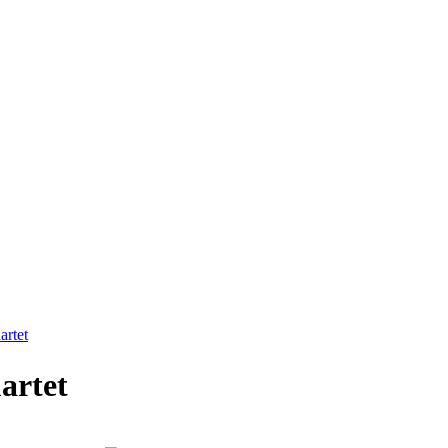
artet
artet