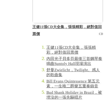
王健11張CD大全集，張張精彩，絕對值回
票價
CD
王健11張CD大全集，張張精
彩，絕對值回票價
內田光子貝多芬最後三首鋼琴奏
鳴曲Suntoly Hall現場演出
舒曼Zwielicht，Twilight。感人
的歌曲集
Bill Evans Quintessence 第五元
素，一生唯二爵樂五重奏錄音
Bud Shank Holiday in Brazil，被
埋沒的一張先驅唱片