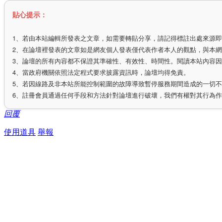
貼心提示：
1、若由本站編輯所發表之文章，如需要轉貼分享，請記得標註出處來源
2、在論壇裡發表的文章如是網友個人發表僅代表作者本人的觀點，與本
3、論壇的所有內容都不保證其準確性、有效性、時間性。閱讀本站內容
4、當政府機關依照法定程式要求披露資訊時，論壇均得免責。
5、若因線路及非本站所能控制範圍的故障導致暫停服務期間造成的一切
6、註冊會員通過任何手段和方法針對論壇進行破壞，我們有權對其行為
回覆
使用道具
舉報