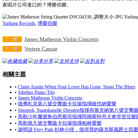
家唱片公司進口的？博樂伯樂。
Yarlung Records
,
博樂伯樂
James Matheson Violin Concerto
上一篇:
Vertere Caezar
下一篇:
收藏
分享
支持
反對
相關主題
•
Claire Austin When Your Lover Has Gone, Sings The Blues
•
Sibelius Piano Trio
•
James Matheson Violin Concerto
•
德弗札克第八號交響曲卡拉揚指揮維也納愛樂
•
Sinopoli, Staatskapelle Dresden指揮布魯克納第八號交響
•
馬勒少年魔號角伯恩斯坦指揮阿姆斯特丹大會堂管弦樂
•
馬勒第九號交響曲卡拉揚指揮柏林愛樂
•
謝明諺 Firry Path 杉林小徑，值得買的薩克斯風爵士四