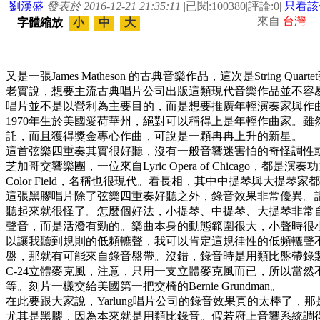
劉漢盛
發表於 2016-12-21 21:35:11
|
已閱:100380
|
評論:0
|
只看該
來自
台灣
字體縮放
小
中
大
又是一張James Matheson 的古典音樂作品，這次是String Quar
老實說，想要主流古典唱片公司出版這類現代音樂作品並不容易，
唱片並不是以營利為主要目的，而是想要推廣年輕演奏家與作曲家，所
1970年生於美國愛荷華州，絕對可以稱得上是年輕作曲家。
託，而且獲得獎金專心作曲，可說是一顆冉冉上升的新星。
這首弦樂四重奏其實很好聽，沒有一般音響迷害怕的奇怪調性
芝加哥交響樂團，一位來自Lyric Opera of Chicago
Color Field，名稱也很現代。看長相，其中中提琴與大提
這張黑膠唱片除了弦樂四重奏好聽之外，錄音效果非常優異。請
聽起來就很怪了。怎麼個好法，小提琴、中提琴、大提琴非常
聲音，而是活潑有勁的。樂曲本身的動態範圍很大，小聲時很
以讓我聽到規則的低頻轆聲，我可以肯定這規律性的低頻轆聲
盤，那就有可能來自錄音盤帶。沒錯，錄音時是用類比盤帶錄製的。
C-24立體麥克風，注意，只用一支立體麥克風而已，所以當
等。刻片一樣交給美國第一把交椅的Bernie Grundman。
在此要跟大家說，Yarlung唱片公司的錄音效果真的太棒了，
尤其是黑膠，因為本來就是用類比錄音。假若府上音響系統調