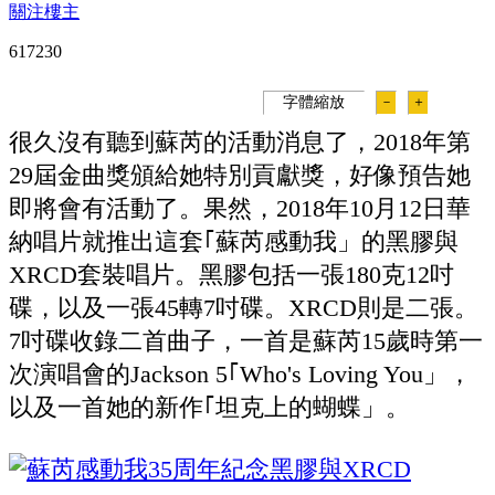
關注樓主
61723
0
字體縮放
－
＋
很久沒有聽到蘇芮的活動消息了，2018年第
29屆金曲獎頒給她特別貢獻獎，好像預告她
即將會有活動了。果然，2018年10月12日華
納唱片就推出這套｢蘇芮感動我」的黑膠與
XRCD套裝唱片。黑膠包括一張180克12吋
碟，以及一張45轉7吋碟。XRCD則是二張。
7吋碟收錄二首曲子，一首是蘇芮15歲時第一
次演唱會的Jackson 5｢Who's Loving You」，
以及一首她的新作｢坦克上的蝴蝶」。