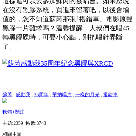
這樣還可以去參加蘇芮的簽唱會。如果您現
在沒有黑膠系統，買進來留著吧，以後會增
值的，您不知道蘇芮那張｢搭錯車」電影原聲
黑膠一片難求嗎？溫馨提醒，大叔們在唱45
轉黑膠碟時，可要小心點，別把唱針弄斷
了。
蘇芮
,
感動我
,
35周年
,
華納唱片
,
一樣的月光
,
搭錯車
軟體
+關注
主題:2359 帖數:3743
相關主題