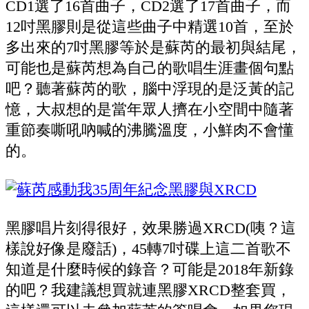
CD1選了16首曲子，CD2選了17首曲子，而
12吋黑膠則是從這些曲子中精選10首，至於
多出來的7吋黑膠等於是蘇芮的最初與結尾，
可能也是蘇芮想為自己的歌唱生涯畫個句點
吧？聽著蘇芮的歌，腦中浮現的是泛黃的記
憶，大叔想的是當年眾人擠在小空間中隨著
重節奏嘶吼吶喊的沸騰溫度，小鮮肉不會懂
的。
黑膠唱片刻得很好，效果勝過XRCD(咦？這
樣說好像是廢話)，45轉7吋碟上這二首歌不
知道是什麼時候的錄音？可能是2018年新錄
的吧？我建議想買就連黑膠XRCD整套買，