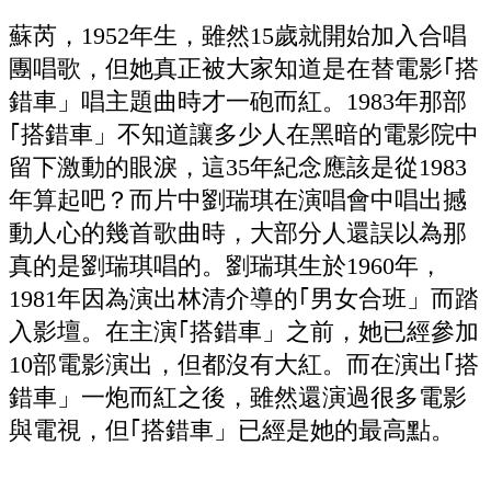
蘇芮，1952年生，雖然15歲就開始加入合唱
團唱歌，但她真正被大家知道是在替電影｢搭
錯車」唱主題曲時才一砲而紅。1983年那部
｢搭錯車」不知道讓多少人在黑暗的電影院中
留下激動的眼淚，這35年紀念應該是從1983
年算起吧？而片中劉瑞琪在演唱會中唱出撼
動人心的幾首歌曲時，大部分人還誤以為那
真的是劉瑞琪唱的。劉瑞琪生於1960年，
1981年因為演出林清介導的｢男女合班」而踏
入影壇。在主演｢搭錯車」之前，她已經參加
10部電影演出，但都沒有大紅。而在演出｢搭
錯車」一炮而紅之後，雖然還演過很多電影
與電視，但｢搭錯車」已經是她的最高點。