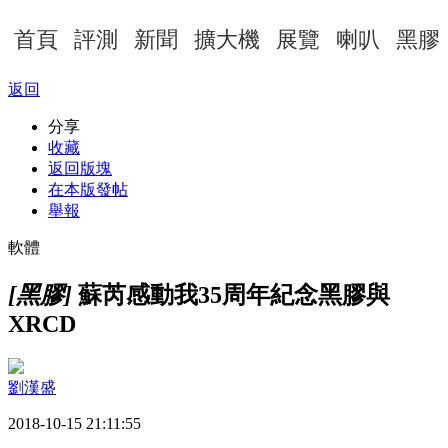
首頁
評測
新聞
擴大機
展覽
喇叭
黑膠
返回
分享
收藏
返回版塊
在本版發帖
舉報
軟體
[黑膠]
蘇芮感動我35周年紀念黑膠與
XRCD
劉漢盛
2018-10-15 21:11:55