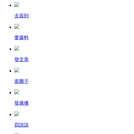
去簽到
要爆料
發文章
逛圈子
發廣播
寫說說