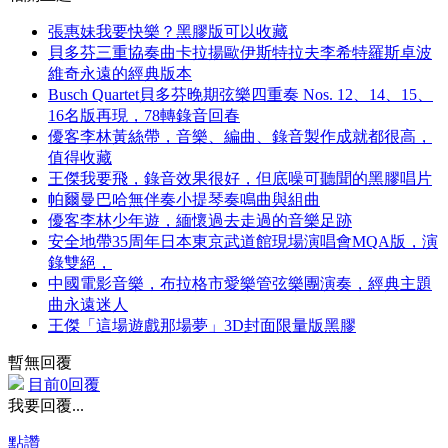
張惠妹我要快樂？黑膠版可以收藏
貝多芬三重協奏曲卡拉揚歐伊斯特拉夫李希特羅斯卓波
維奇永遠的經典版本
Busch Quartet貝多芬晚期弦樂四重奏 Nos. 12、14、15、
16名版再現，78轉錄音回春
優客李林黃絲帶，音樂、編曲、錄音製作成就都很高，
值得收藏
王傑我要飛，錄音效果很好，但底噪可聽聞的黑膠唱片
帕爾曼巴哈無伴奏小提琴奏鳴曲與組曲
優客李林少年遊，緬懷過去走過的音樂足跡
安全地帶35周年日本東京武道館現場演唱會MQA版，演
錄雙絕，
中國電影音樂，布拉格市愛樂管弦樂團演奏，經典主題
曲永遠迷人
王傑「這場遊戲那場夢」3D封面限量版黑膠
暫無回覆
目前0回覆
我要回覆...
點讚